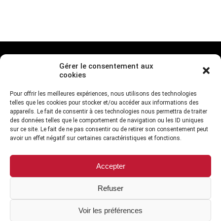
FAQ sur la sécurité
Conditions d’utilisation
Politique de cookies (CA)
Gérer le consentement aux
cookies
Politique anti-pourriel
Politique d’utilisation acceptable
Pour offrir les meilleures expériences, nous utilisons des technologies
Conformité au RGPD
Accessibilité
Signaler un abus
telles que les cookies pour stocker et/ou accéder aux informations des
appareils. Le fait de consentir à ces technologies nous permettra de traiter
des données telles que le comportement de navigation ou les ID uniques
sur ce site. Le fait de ne pas consentir ou de retirer son consentement peut
avoir un effet négatif sur certaines caractéristiques et fonctions.
TO HEAR FROM US
Accepter
Refuser
Voir les préférences