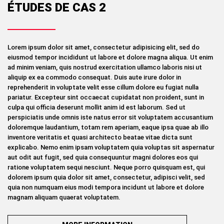
ÉTUDES DE CAS 2
Lorem ipsum dolor sit amet, consectetur adipisicing elit, sed do
eiusmod tempor incididunt ut labore et dolore magna aliqua. Ut enim
ad minim veniam, quis nostrud exercitation ullamco laboris nisi ut
aliquip ex ea commodo consequat. Duis aute irure dolor in
reprehenderit in voluptate velit esse cillum dolore eu fugiat nulla
pariatur. Excepteur sint occaecat cupidatat non proident, sunt in
culpa qui officia deserunt mollit anim id est laborum. Sed ut
perspiciatis unde omnis iste natus error sit voluptatem accusantium
doloremque laudantium, totam rem aperiam, eaque ipsa quae ab illo
inventore veritatis et quasi architecto beatae vitae dicta sunt
explicabo. Nemo enim ipsam voluptatem quia voluptas sit aspernatur
aut odit aut fugit, sed quia consequuntur magni dolores eos qui
ratione voluptatem sequi nesciunt. Neque porro quisquam est, qui
dolorem ipsum quia dolor sit amet, consectetur, adipisci velit, sed
quia non numquam eius modi tempora incidunt ut labore et dolore
magnam aliquam quaerat voluptatem.