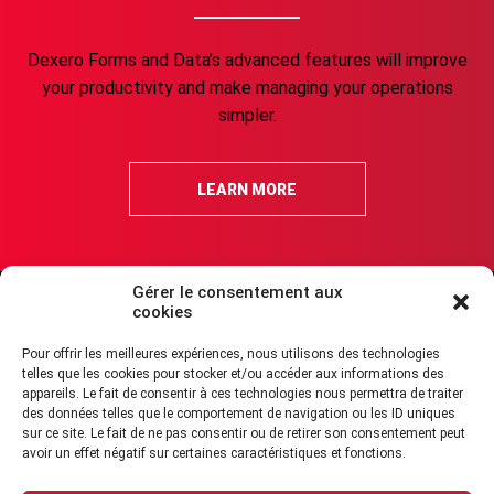
Dexero Forms and Data’s advanced features will improve
your productivity and make managing your operations
simpler.
LEARN MORE
Gérer le consentement aux
cookies
FAQ about security
Legal Terms of Use
Cookies Policy (CA)
Pour offrir les meilleures expériences, nous utilisons des technologies
Acceptable Use Policy
GDPR compliance
Accessibility
Report Abuse
telles que les cookies pour stocker et/ou accéder aux informations des
appareils. Le fait de consentir à ces technologies nous permettra de traiter
des données telles que le comportement de navigation ou les ID uniques
sur ce site. Le fait de ne pas consentir ou de retirer son consentement peut
avoir un effet négatif sur certaines caractéristiques et fonctions.