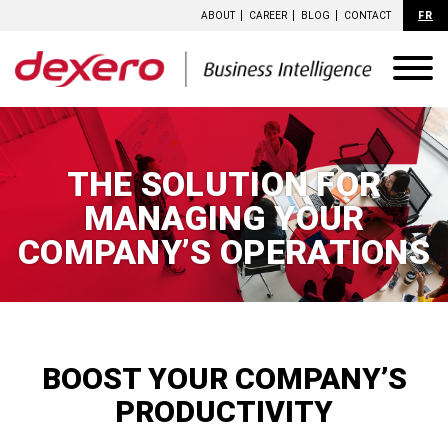
ABOUT
CAREER
BLOG
CONTACT
FR
THE SOLUTION FOR
MANAGING YOUR
COMPANY’S
OPERATIONS
BOOST YOUR COMPANY’S
PRODUCTIVITY