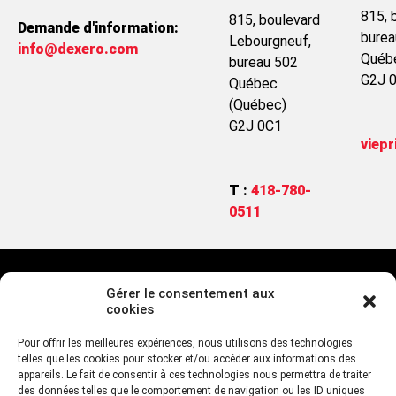
815, 
815, boulevard
Demande d'information:
burea
Lebourgneuf,
info@dexero.com
Québ
bureau 502
G2J 
Québec
(Québec)
G2J 0C1
viep
T :
418-780-
0511
FAQ sur la sécurité
Conditions d’utilisation
Politique de cookies (CA)
Gérer le consentement aux
cookies
Politique anti-pourriel
Politique d’utilisation acceptable
Pour offrir les meilleures expériences, nous utilisons des technologies
Conformité au RGPD
Accessibilité
Signaler un abus
telles que les cookies pour stocker et/ou accéder aux informations des
appareils. Le fait de consentir à ces technologies nous permettra de traiter
des données telles que le comportement de navigation ou les ID uniques