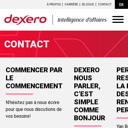
À PROPOS
CARRIÈRE
BLOGUE
CONTACT
EN
CONTACT
COMMENCER PAR
DEXERO
PE
LE
NOUS
RE
COMMENCEMENT
PARLER,
LA
C’EST
DE
SIMPLE
RE
N’hésitez pas à nous écrire
COMME
PE
pour que nous discutions de
vos besoins!
BONJOUR
Yan B